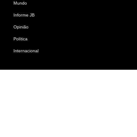
Mundo
Ciência e Tecnologia
Informe JB
Caderno B
Opinião
Colunistas
Política
Economia
Internacional
Empresas e Negócios