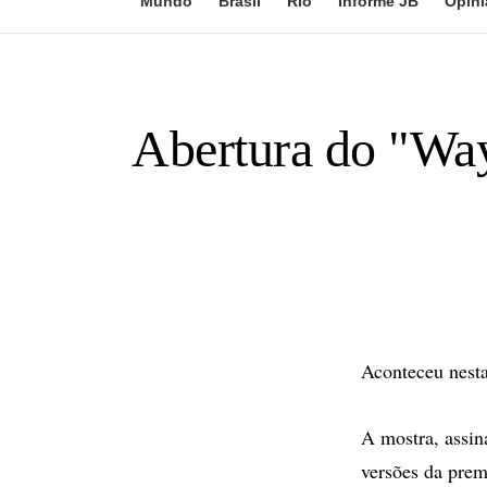
Mundo
Brasil
Rio
Informe JB
Opini
Abertura do "Way
Aconteceu nesta
A mostra, assi
versões da pre