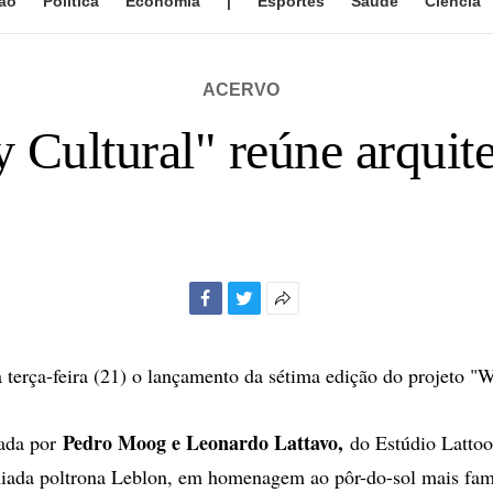
ão
Política
Economia
|
Esportes
Saúde
Ciência
ACERVO
 Cultural" reúne arquite
Facebook
Twitter
Mais
opções
de
 terça-feira (21) o lançamento da sétima edição do projeto "W
compartilhamento
Pedro Moog e Leonardo Lattavo,
nada por
do Estúdio Lattoo
miada poltrona Leblon, em homenagem ao pôr-do-sol mais fam