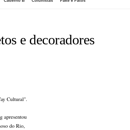
Caderno B
Colunistas
Fake e Fatos
tos e decoradores
ay Cultural".
g apresentou
oso do Rio,