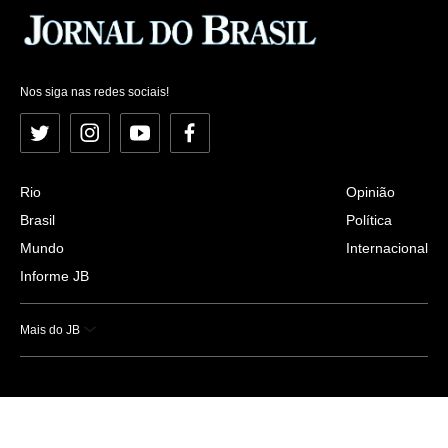
Nos siga nas redes sociais!
Twitter
Instagram
YouTube
Facebook
Rio
Opinião
Brasil
Política
Mundo
Internacional
Informe JB
Mais do JB
Esportes
Saúde
Ciência e Tecnologia
Caderno B