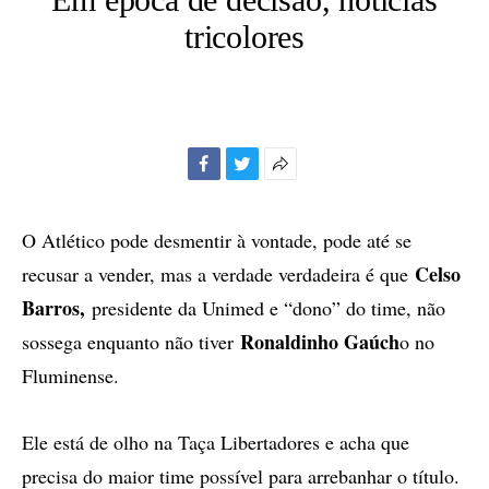
tricolores
Facebook
Twitter
Mais
opções
de
O Atlético pode desmentir à vontade, pode até se
compartilhamento
Celso
recusar a vender, mas a verdade verdadeira é que
Barros,
presidente da Unimed e “dono” do time, não
Ronaldinho Gaúch
sossega enquanto não tiver
o no
Fluminense.
Ele está de olho na Taça Libertadores e acha que
precisa do maior time possível para arrebanhar o título.