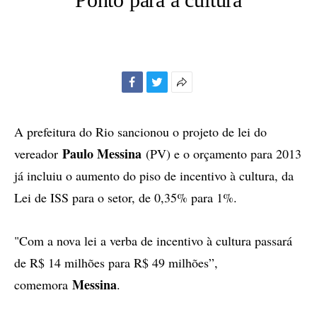
Facebook
Twitter
Mais
opções
de
A prefeitura do Rio sancionou o projeto de lei do
compartilhamento
Paulo Messina
vereador
(PV) e o orçamento para 2013
já incluiu o aumento do piso de incentivo à cultura, da
Lei de ISS para o setor, de 0,35% para 1%.
"Com a nova lei a verba de incentivo à cultura passará
de R$ 14 milhões para R$ 49 milhões”,
Messina
comemora
.