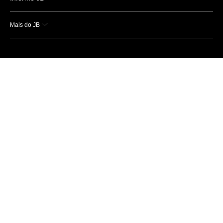
Mais do JB
Esportes
Saúde
Ciência e Tecnologia
Caderno B
Colunistas
Economia
Empresas e Negócios