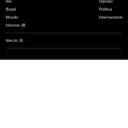
Rio
Opinião
Brasil
Política
Mundo
Internacional
Informe JB
Mais do JB
Esportes
Saúde
Ciência e Tecnologia
Caderno B
Colunistas
Economia
Empresas e Negócios