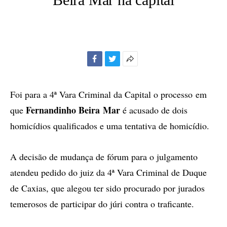
Facebook
Twitter
Mais
opções
de
Foi para a 4ª Vara Criminal da Capital o processo
em
compartilhamento
Fernandinho Beira
Mar
que
é acusado de dois
homicídios qualificados e uma tentativa de homicídio.
A decisão de mudança de fórum para o julgamento
atendeu pedido do juiz da 4ª Vara Criminal de Duque
de Caxias, que alegou ter sido procurado por jurados
temerosos de participar do júri contra o traficante.