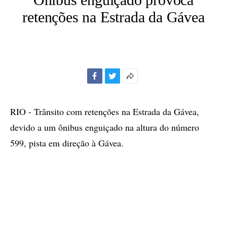
retenções na Estrada da Gávea
Facebook
Twitter
Mais
opções
de
RIO - Trânsito com retenções na Estrada da Gávea,
compartilhamento
devido a um ônibus enguiçado na altura do número
599, pista em direção à Gávea.