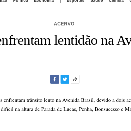
nião
Política
Economia
|
Esportes
Saúde
Ciência
ACERVO
enfrentam lentidão na Av
Facebook
Twitter
Mais
opções
de
s enfrentam trânsito lento na Avenida Brasil, devido a dois ac
compartilhamento
 difícil na altura de Parada de Lucas, Penha, Bonsucesso e M