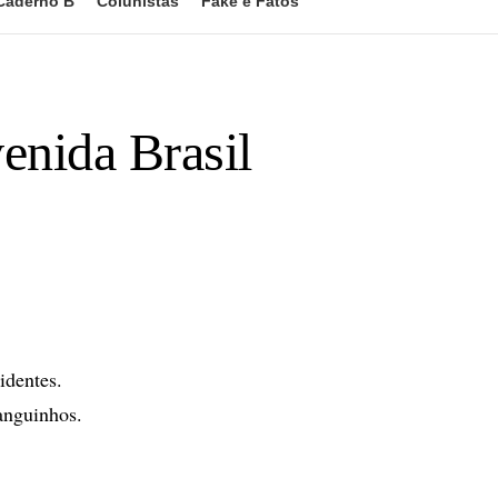
Caderno B
Colunistas
Fake e Fatos
enida Brasil
identes.
anguinhos.