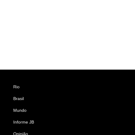
Rio
Esportes
Brasil
Saúde
Mundo
Ciência e Tecnologia
Informe JB
Caderno B
Opinião
Colunistas