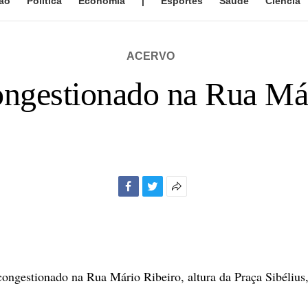
ão
Política
Economia
|
Esportes
Saúde
Ciência
ACERVO
ongestionado na Rua Má
Facebook
Twitter
Mais
opções
de
compartilhamento
congestionado na Rua Mário Ribeiro, altura da Praça Sibélius,