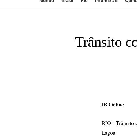
Mundo
Brasil
Rio
Informe JB
Opini
Trânsito c
JB Online
RIO - Trânsito 
Lagoa.