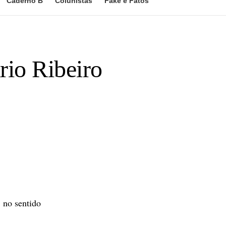
Caderno B
Colunistas
Fake e Fatos
rio Ribeiro
 no sentido