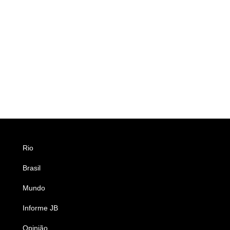
Rio
Esportes
Brasil
Saúde
Mundo
Ciência e Tecnologia
Informe JB
Caderno B
Opinião
Colunistas