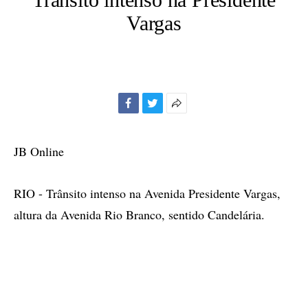
Vargas
Facebook
Twitter
Mais
opções
de
JB Online
compartilhamento
RIO - Trânsito intenso na Avenida Presidente Vargas,
altura da Avenida Rio Branco, sentido Candelária.