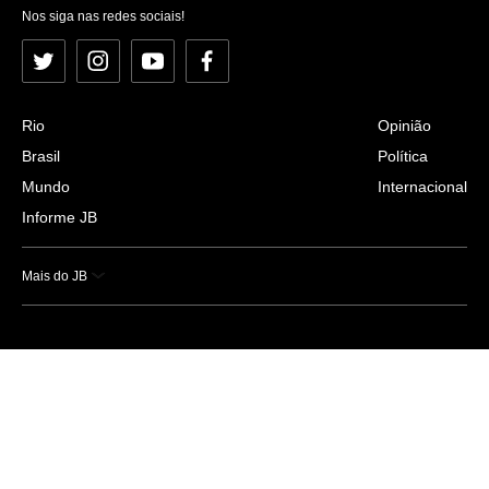
Nos siga nas redes sociais!
Twitter
Instagram
YouTube
Facebook
Rio
Opinião
Brasil
Política
Mundo
Internacional
Informe JB
Mais do JB
Esportes
Saúde
Ciência e Tecnologia
Caderno B
Colunistas
Economia