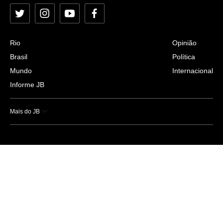
Twitter
Instagram
YouTube
Facebook
Rio
Opinião
Brasil
Política
Mundo
Internacional
Informe JB
Mais do JB
Esportes
Saúde
Ciência e Tecnologia
Caderno B
Colunistas
Economia
Empresas e Negócios