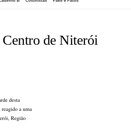
Caderno B
Colunistas
Fake e Fatos
o Centro de Niterói
arde desta
a reagido a uma
erói, Região