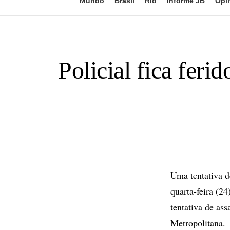
Mundo
Brasil
Rio
Informe JB
Opi
Policial fica feri
Uma tentativa d
quarta-feira (2
tentativa de as
Metropolitana.