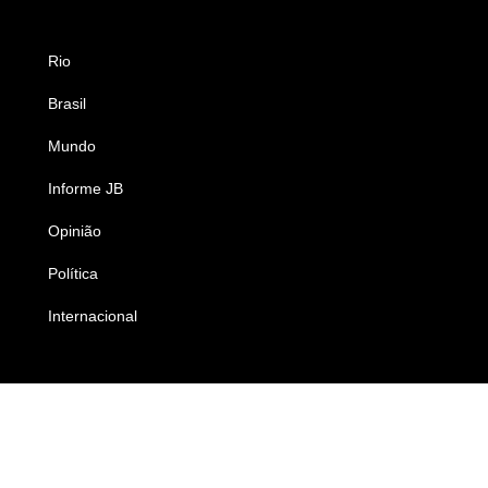
Rio
Esportes
Brasil
Saúde
Mundo
Ciência e Tecnologia
Informe JB
Caderno B
Opinião
Colunistas
Política
Economia
Internacional
Empresas e Negócios