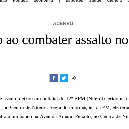
nião
Política
Economia
|
Esportes
Saúde
Ciência
ACERVO
do ao combater assalto n
Facebook
Twitter
Mais
opções
de
e assalto deixou um policial do 12º BPM (Niterói) ferido na t
compartilhamento
4), no Centro de Niterói. Segundo informações da PM, ele teri
salto a um banco na Avenida Amaral Peixoto, no Centro de Nit