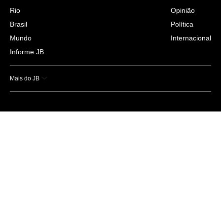
Rio
Opinião
Brasil
Política
Mundo
Internacional
Informe JB
Mais do JB
Esportes
Saúde
Ciência e Tecnologia
Caderno B
Colunistas
Economia
Empresas e Negócios