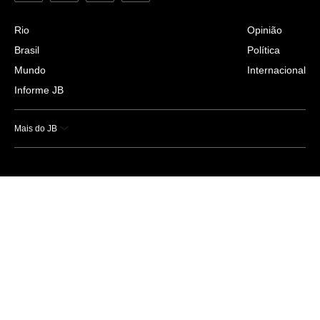
Rio
Opinião
Brasil
Política
Mundo
Internacional
Informe JB
Mais do JB
Esportes
Saúde
Ciência e Tecnologia
Caderno B
Colunistas
Economia
Empresas e Negócios