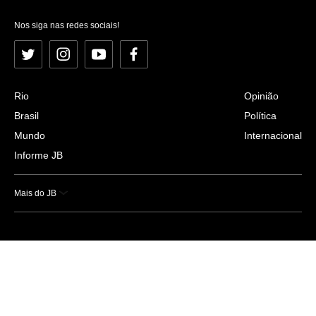
Nos siga nas redes sociais!
Twitter
Instagram
YouTube
Facebook
Rio
Opinião
Brasil
Política
Mundo
Internacional
Informe JB
Mais do JB
Esportes
Saúde
Ciência e Tecnologia
Caderno B
Colunistas
Economia