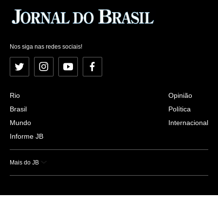
Nos siga nas redes sociais!
Twitter
Instagram
YouTube
Facebook
Rio
Opinião
Brasil
Política
Mundo
Internacional
Informe JB
Mais do JB
Esportes
Saúde
Ciência e Tecnologia
Caderno B