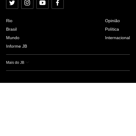
Twitter
Instagram
YouTube
Facebook
Rio
Opinião
Brasil
Política
Mundo
Internacional
Informe JB
Mais do JB
Esportes
Saúde
Ciência e Tecnologia
Caderno B
Colunistas
Economia
Empresas e Negócios