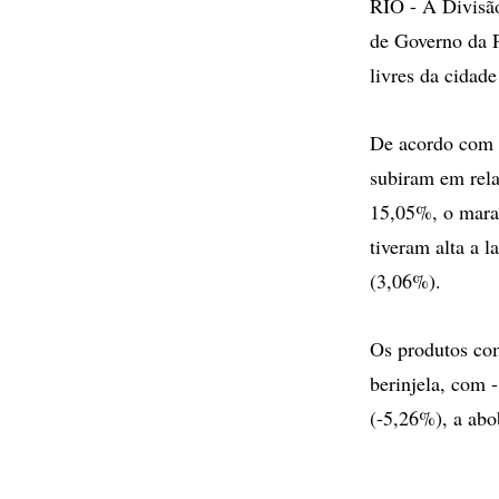
RIO - A Divisão
de Governo da P
livres da cidade
De acordo com o
subiram em rela
15,05%, o mara
tiveram alta a 
(3,06%).
Os produtos co
berinjela, com
(-5,26%), a abo