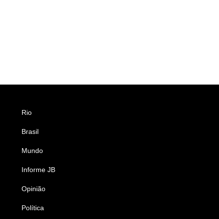
Rio
Esportes
Brasil
Saúde
Mundo
Ciência e Tecnologia
Informe JB
Caderno B
Opinião
Colunistas
Política
Economia