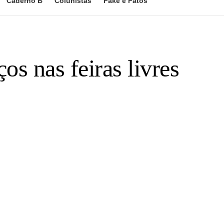
Caderno B
Colunistas
Fake e Fatos
os nas feiras livres