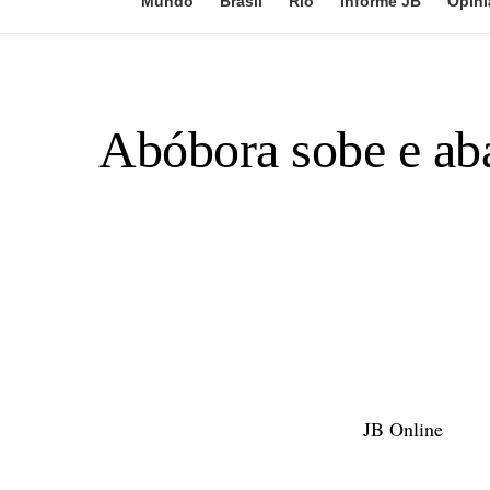
Mundo
Brasil
Rio
Informe JB
Opini
Abóbora sobe e abac
JB Online