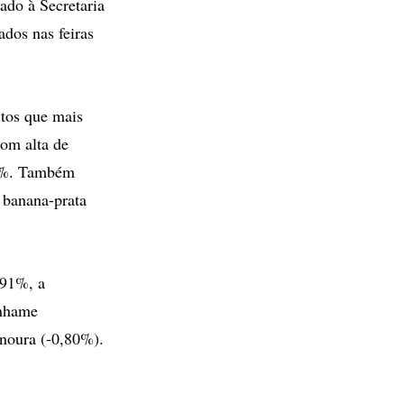
ado à Secretaria
ados nas feiras
utos que mais
om alta de
36%. Também
a banana-prata
,91%, a
inhame
enoura (-0,80%).