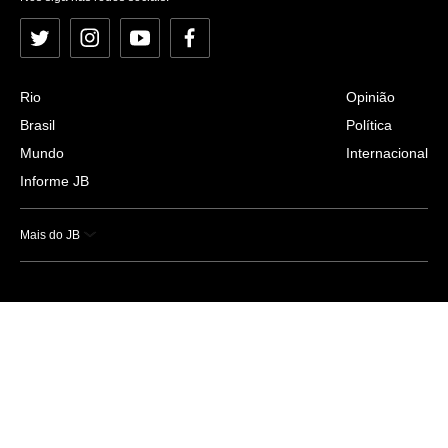
Twitter
Instagram
YouTube
Facebook
Rio
Opinião
Brasil
Política
Mundo
Internacional
Informe JB
Mais do JB
Esportes
Saúde
Ciência e Tecnologia
Caderno B
Colunistas
Economia
Empresas e Negócios