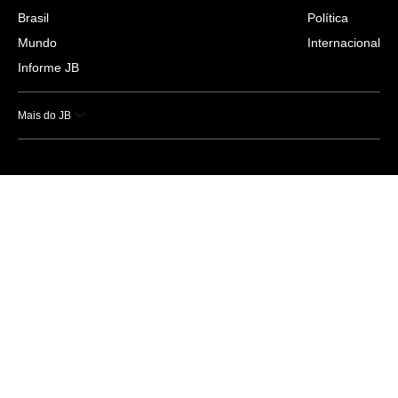
Brasil
Política
Mundo
Internacional
Informe JB
Mais do JB
Esportes
Saúde
Ciência e Tecnologia
Caderno B
Colunistas
Economia
Empresas e Negócios