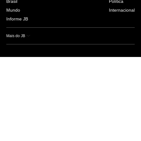
Brasil
Política
Mundo
Internacional
Informe JB
Mais do JB
Esportes
Saúde
Ciência e Tecnologia
Caderno B
Colunistas
Economia
Empresas e Negócios