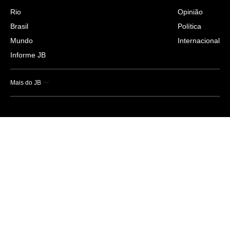
Rio
Opinião
Brasil
Política
Mundo
Internacional
Informe JB
Mais do JB
Esportes
Saúde
Ciência e Tecnologia
Caderno B
Colunistas
Economia
Empresas e Negócios