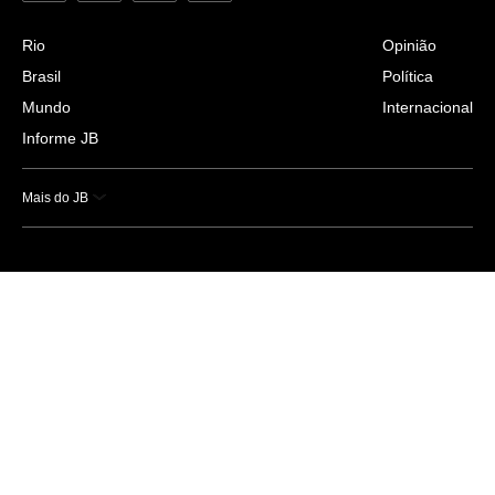
Rio
Opinião
Brasil
Política
Mundo
Internacional
Informe JB
Mais do JB
Esportes
Saúde
Ciência e Tecnologia
Caderno B
Colunistas
Economia
Empresas e Negócios