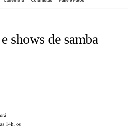
Caderno B
Colunistas
Fake e Fatos
o e shows de samba
erá
das 14h, os