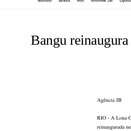
Mundo
Brasil
Rio
Informe JB
Opini
Bangu reinaugura 
Agência JB
RIO - A Lona C
reinaugurada nes