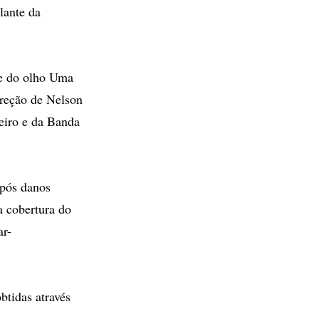
lante da
de do olho Uma
ireção de Nelson
eiro e da Banda
após danos
a cobertura do
ar-
btidas através