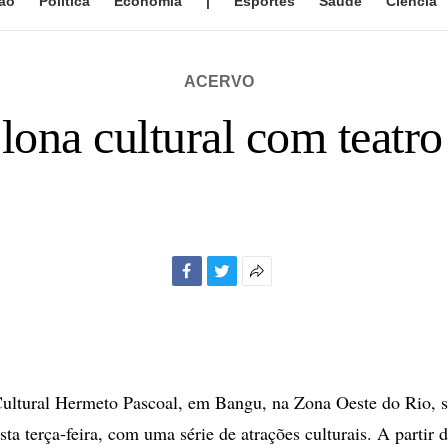
ão
Política
Economia
|
Esportes
Saúde
Ciência
ACERVO
lona cultural com teatr
Facebook
Twitter
Mais
opções
de
compartilhamento
ultural Hermeto Pascoal, em Bangu, na Zona Oeste do Rio, s
ta terça-feira, com uma série de atrações culturais. A partir 