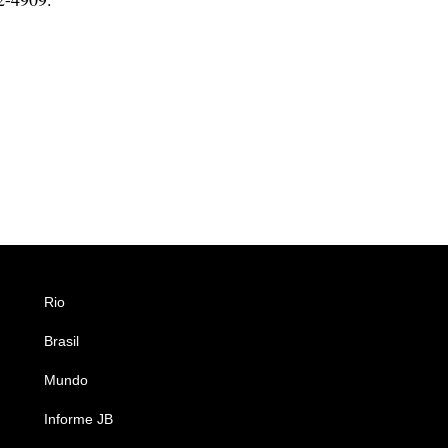
Rio
Esportes
Brasil
Saúde
Mundo
Ciência e Tecnologia
Informe JB
Caderno B