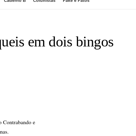
Caderno B
Colunistas
Fake e Fatos
queis em dois bingos
ao Contrabando e
nas.