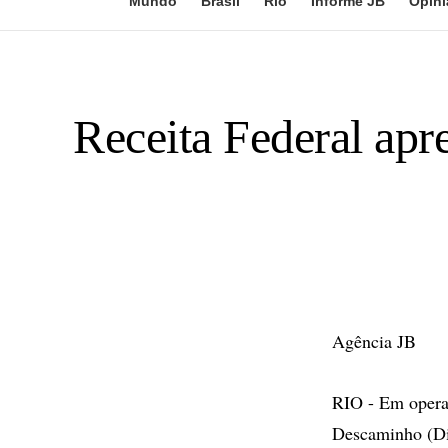
Mundo
Brasil
Rio
Informe JB
Opini
Receita Federal apr
Agência JB
RIO - Em operaç
Descaminho (Di