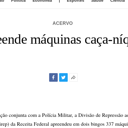
ão
Política
Economia
|
Esportes
Saúde
Ciência
ACERVO
eende máquinas caça-ní
Facebook
Twitter
Mais
opções
de
compartilhamento
ão conjunta com a Polícia Militar, a Divisão de Repressão 
rep) da Receita Federal apreendeu em dois bingos 337 máqui