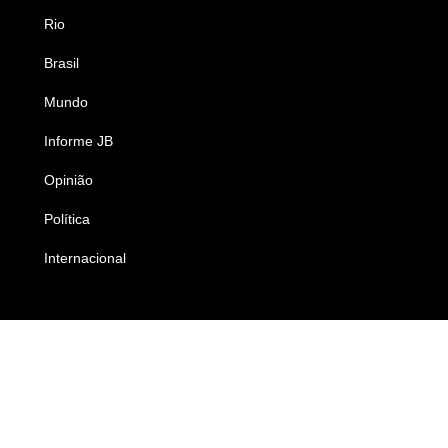
Rio
Esportes
Brasil
Saúde
Mundo
Ciência e Tecnologia
Informe JB
Caderno B
Opinião
Colunistas
Política
Economia
Internacional
Empresas e Negócios