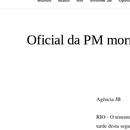
Mundo
Brasil
Rio
Informe JB
Opini
Oficial da PM morr
Agência JB
RIO - O tenente
tarde desta seg