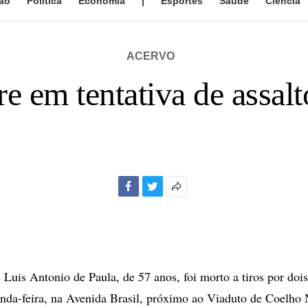
ão
Política
Economia
|
Esportes
Saúde
Ciência
ACERVO
e em tentativa de assalt
Facebook
Twitter
Mais
opções
de
compartilhamento
 Luis Antonio de Paula, de 57 anos, foi morto a tiros por doi
unda-feira, na Avenida Brasil, próximo ao Viaduto de Coelho