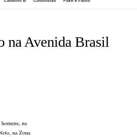
Caderno B
Colunistas
Fake e Fatos
o na Avenida Brasil
s homens, na
 Neto, na Zona