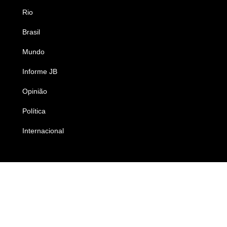
Rio
Esportes
Brasil
Saúde
Mundo
Ciência e Tecnologia
Informe JB
Caderno B
Opinião
Colunistas
Política
Economia
Internacional
Empresas e Negócios