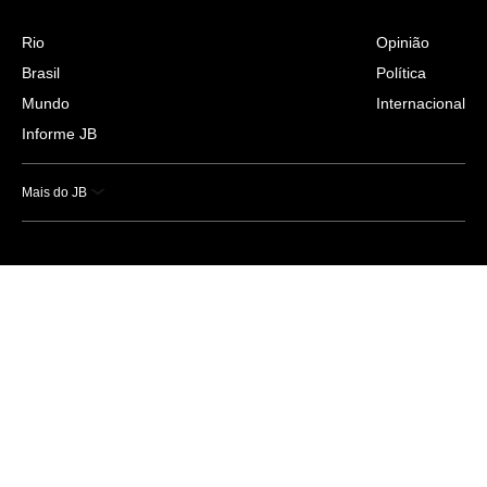
Rio
Opinião
Brasil
Política
Mundo
Internacional
Informe JB
Mais do JB
Esportes
Saúde
Ciência e Tecnologia
Caderno B
Colunistas
Economia
Empresas e Negócios