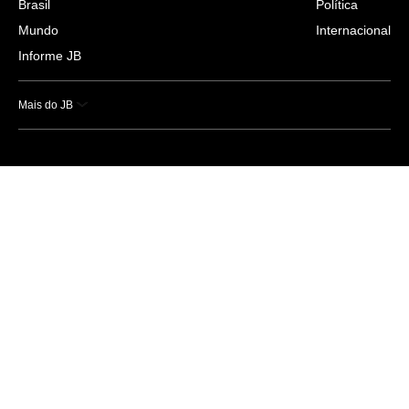
Brasil
Política
Mundo
Internacional
Informe JB
Mais do JB
Esportes
Saúde
Ciência e Tecnologia
Caderno B
Colunistas
Economia
Empresas e Negócios