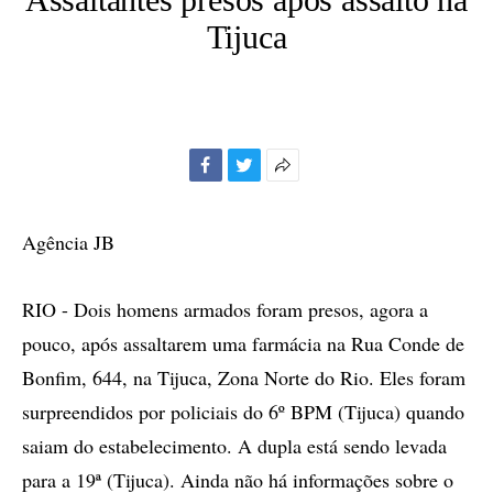
Tijuca
Facebook
Twitter
Mais
opções
de
Agência JB
compartilhamento
RIO - Dois homens armados foram presos, agora a
pouco, após assaltarem uma farmácia na Rua Conde de
Bonfim, 644, na Tijuca, Zona Norte do Rio. Eles foram
surpreendidos por policiais do 6º BPM (Tijuca) quando
saiam do estabelecimento. A dupla está sendo levada
para a 19ª (Tijuca). Ainda não há informações sobre o