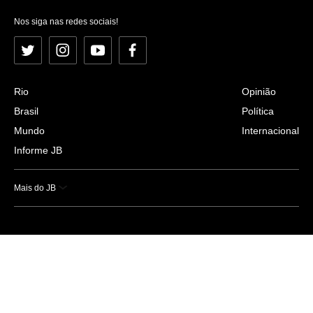
Nos siga nas redes sociais!
Twitter
Instagram
YouTube
Facebook
Rio
Opinião
Brasil
Política
Mundo
Internacional
Informe JB
Mais do JB
Esportes
Saúde
Ciência e Tecnologia
Caderno B
Colunistas
Economia