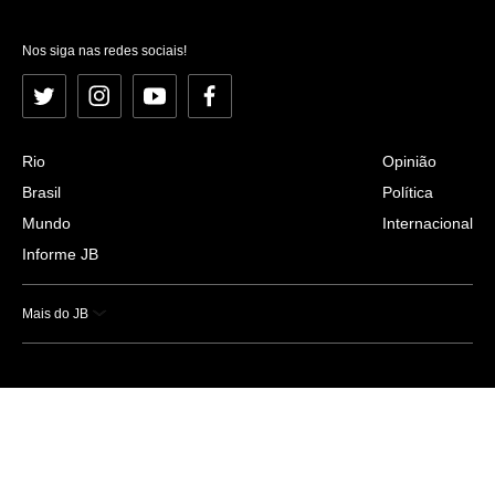
Nos siga nas redes sociais!
Twitter
Instagram
YouTube
Facebook
Rio
Opinião
Brasil
Política
Mundo
Internacional
Informe JB
Mais do JB
Esportes
Saúde
Ciência e Tecnologia
Caderno B
Colunistas