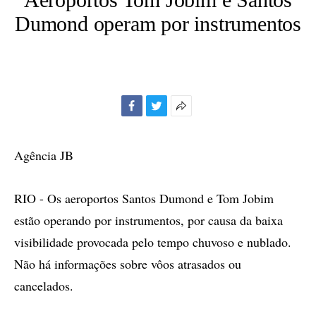
Dumond operam por instrumentos
Facebook
Twitter
Mais
opções
de
Agência JB
compartilhamento
RIO - Os aeroportos Santos Dumond e Tom Jobim
estão operando por instrumentos, por causa da baixa
visibilidade provocada pelo tempo chuvoso e nublado.
Não há informações sobre vôos atrasados ou
cancelados.