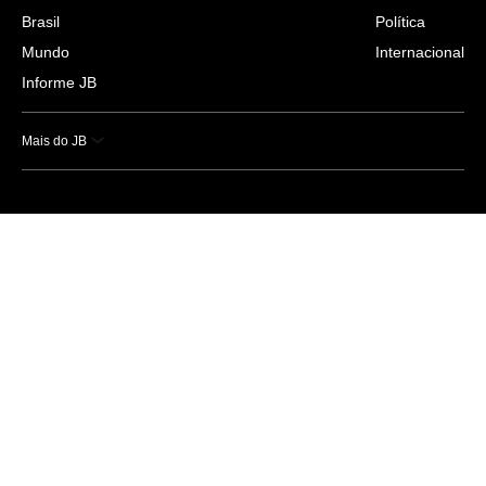
Brasil
Política
Mundo
Internacional
Informe JB
Mais do JB
Esportes
Saúde
Ciência e Tecnologia
Caderno B
Colunistas
Economia
Empresas e Negócios