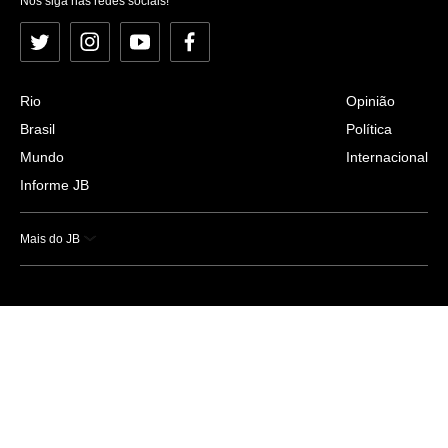
Nos siga nas redes sociais!
Twitter
Instagram
YouTube
Facebook
Rio
Opinião
Brasil
Política
Mundo
Internacional
Informe JB
Mais do JB
Esportes
Saúde
Ciência e Tecnologia
Caderno B
Colunistas
Economia
Empresas e Negócios