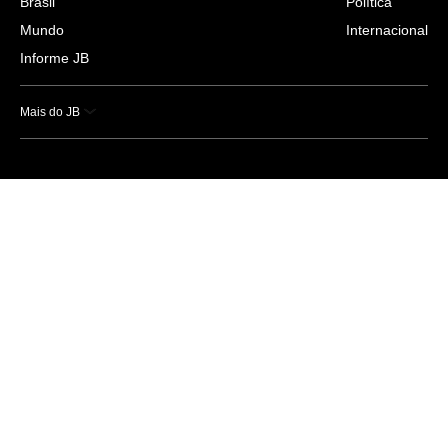
Brasil
Política
Mundo
Internacional
Informe JB
Mais do JB
Esportes
Saúde
Ciência e Tecnologia
Caderno B
Colunistas
Economia
Empresas e Negócios