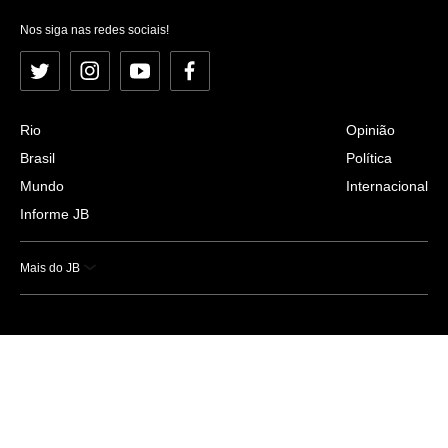
Nos siga nas redes sociais!
Twitter
Instagram
YouTube
Facebook
Rio
Opinião
Brasil
Política
Mundo
Internacional
Informe JB
Mais do JB
Esportes
Saúde
Ciência e Tecnologia
Caderno B
Colunistas
Economia