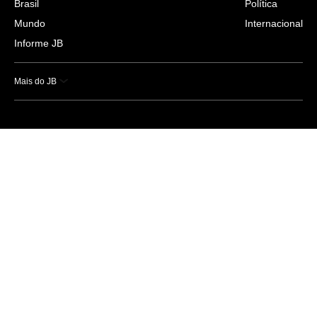
Brasil
Política
Mundo
Internacional
Informe JB
Mais do JB
Esportes
Saúde
Ciência e Tecnologia
Caderno B
Colunistas
Economia
Empresas e Negócios