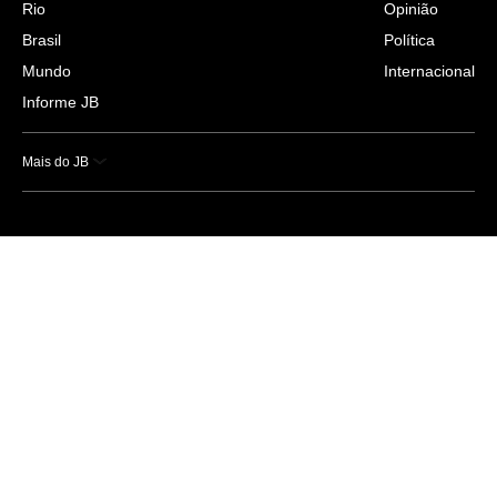
Rio
Opinião
Brasil
Política
Mundo
Internacional
Informe JB
Mais do JB
Esportes
Saúde
Ciência e Tecnologia
Caderno B
Colunistas
Economia
Empresas e Negócios