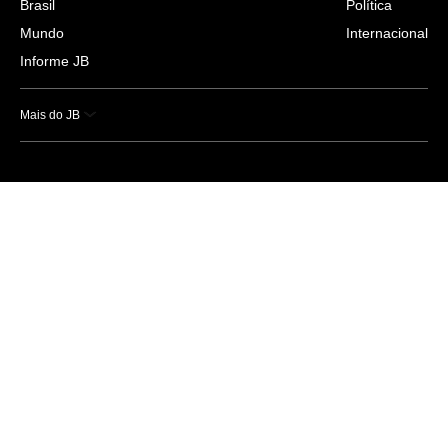
Brasil
Política
Mundo
Internacional
Informe JB
Mais do JB
Esportes
Saúde
Ciência e Tecnologia
Caderno B
Colunistas
Economia
Empresas e Negócios