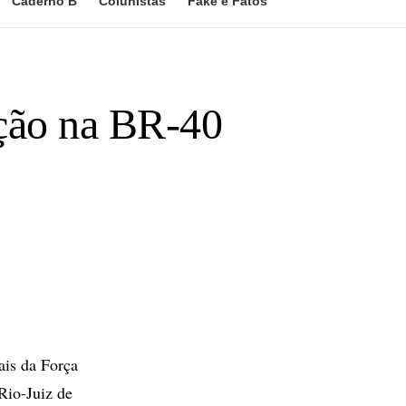
Caderno B
Colunistas
Fake e Fatos
ção na BR-40
ais da Força
Rio-Juiz de