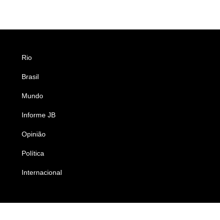
Rio
Esportes
Brasil
Saúde
Mundo
Ciência e Tecnologia
Informe JB
Caderno B
Opinião
Colunistas
Política
Economia
Internacional
Empresas e Negócios