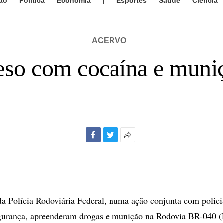
ão
Política
Economia
|
Esportes
Saúde
Ciência
ACERVO
so com cocaína e muni
Facebook
Twitter
Mais
opções
de
compartilhamento
a Polícia Rodoviária Federal, numa ação conjunta com polici
gurança, apreenderam drogas e munição na Rodovia BR-040 (