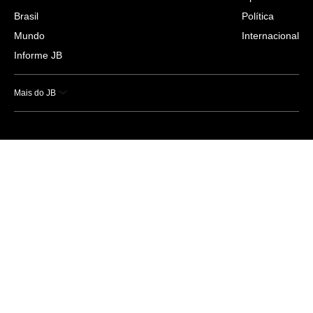
Brasil
Política
Mundo
Internacional
Informe JB
Mais do JB
Esportes
Saúde
Ciência e Tecnologia
Caderno B
Colunistas
Economia
Empresas e Negócios