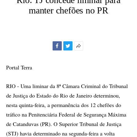
manter chefões no PR
Facebook
Twitter
Mais
opções
de
Portal Terra
compartilhamento
RIO - Uma liminar da 8ª Câmara Criminal do Tribunal
de Justiça do Estado do Rio de Janeiro determinou,
nesta quinta-feira, a permanência dos 12 chefões do
tráfico na Penitenciária Federal de Segurança Máxima
de Catanduvas (PR). O Superior Tribunal de Justiça
(STJ) havia determinado na segunda-feira a volta