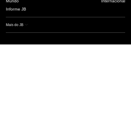
Mundo
Internacional
Informe JB
Mais do JB
Esportes
Saúde
Ciência e Tecnologia
Caderno B
Colunistas
Economia
Empresas e Negócios