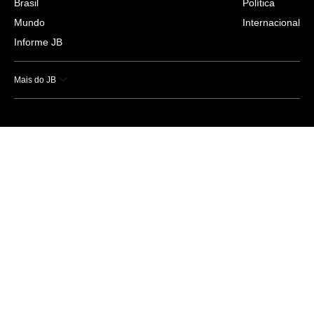
Brasil
Política
Mundo
Internacional
Informe JB
Mais do JB
Esportes
Saúde
Ciência e Tecnologia
Caderno B
Colunistas
Economia
Empresas e Negócios