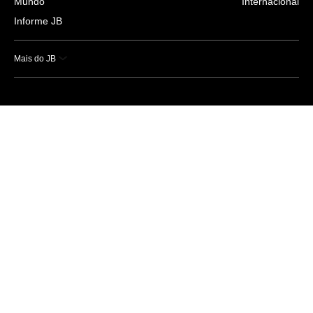
Mundo
Internacional
Informe JB
Mais do JB
Esportes
Saúde
Ciência e Tecnologia
Caderno B
Colunistas
Economia
Empresas e Negócios