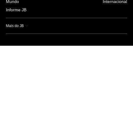
Mundo
Internacional
Informe JB
Mais do JB
Esportes
Saúde
Ciência e Tecnologia
Caderno B
Colunistas
Economia
Empresas e Negócios