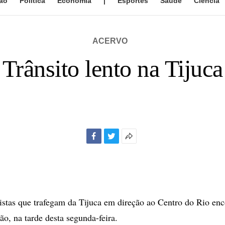
ão
Política
Economia
|
Esportes
Saúde
Ciência
ACERVO
Trânsito lento na Tijuca
Facebook
Twitter
Mais
opções
de
compartilhamento
stas que trafegam da Tijuca em direção ao Centro do Rio enc
ão, na tarde desta segunda-feira.