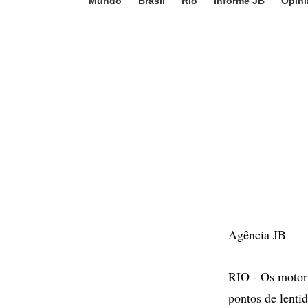
Mundo
Brasil
Rio
Informe JB
Opini
Agência JB
RIO - Os motori
pontos de lentid