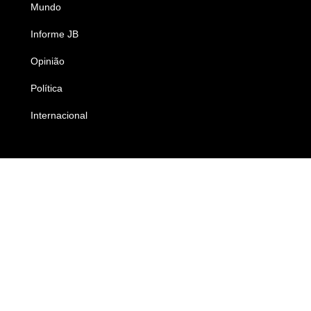
Mundo
Ciência e Tecnologia
Informe JB
Caderno B
Opinião
Colunistas
Política
Economia
Internacional
Empresas e Negócios