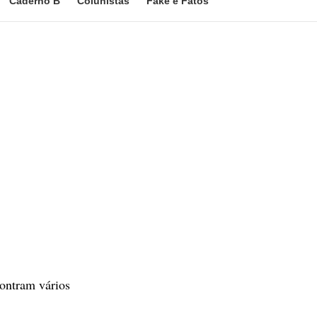
Caderno B
Colunistas
Fake e Fatos
ontram vários