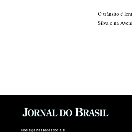
O trânsito é le
Silva e na Aven
Nos siga nas redes sociais!