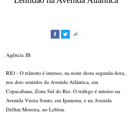
Facebook
Twitter
Mais
opções
de
Agência JB
compartilhamento
RIO - O trânsito é intenso, na noite desta segunda-feira,
nos dois sentidos da Avenida Atlântica, em
Copacabana, Zona Sul do Rio. O tráfego é intenso na
Avenida Vieira Souto, em Ipanema, e na Avenida
Delfim Moreira, no Leblon.