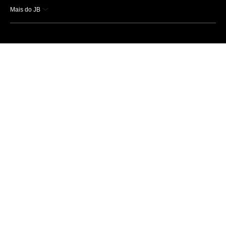
Mais do JB
Esportes
Saúde
Ciência e Tecnologia
Caderno B
Colunistas
Economia
Empresas e Negócios