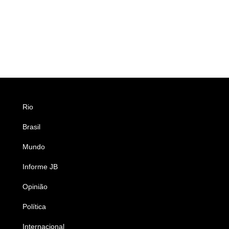
Rio
Esportes
Brasil
Saúde
Mundo
Ciência e Tecnologia
Informe JB
Caderno B
Opinião
Colunistas
Política
Economia
Internacional
Empresas e Negócios