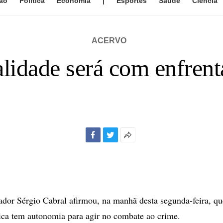
ão
Política
Economia
|
Esportes
Saúde
Ciência
ACERVO
lidade será com enfrent
Facebook
Twitter
Mais
opções
de
compartilhamento
dor Sérgio Cabral afirmou, na manhã desta segunda-feira, que
ca tem autonomia para agir no combate ao crime.