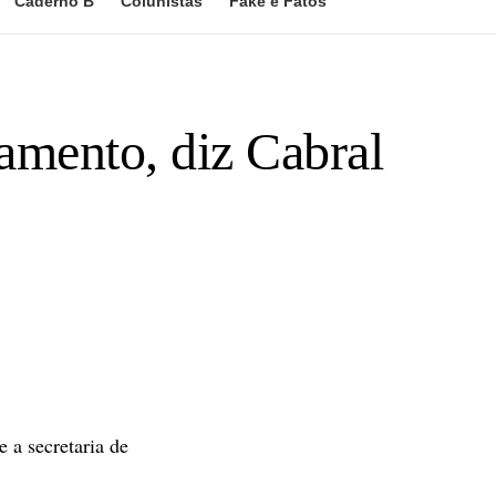
Caderno B
Colunistas
Fake e Fatos
amento, diz Cabral
 a secretaria de