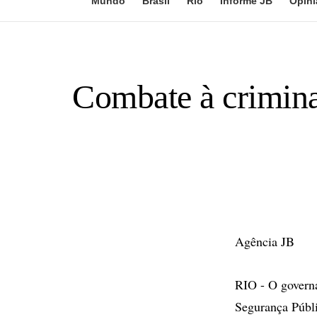
Mundo
Brasil
Rio
Informe JB
Opini
Combate à crimina
Agência JB
RIO - O governa
Segurança Públi