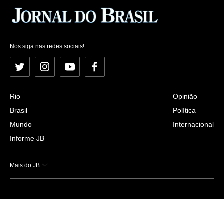
Nos siga nas redes sociais!
Twitter
Instagram
YouTube
Facebook
Rio
Opinião
Brasil
Política
Mundo
Internacional
Informe JB
Mais do JB
Esportes
Saúde
Ciência e Tecnologia
Caderno B