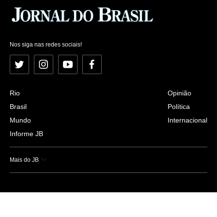
Nos siga nas redes sociais!
Twitter
Instagram
YouTube
Facebook
Rio
Opinião
Brasil
Política
Mundo
Internacional
Informe JB
Mais do JB
Esportes
Saúde
Ciência e Tecnologia
Caderno B