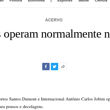
ão
Política
Economia
|
Esportes
Saúde
Ciência
ACERVO
s operam normalmente n
Facebook
Twitter
Mais
opções
de
compartilhamento
ortos Santos Dumont e Internacional Antônio Carlos Jobim o
ara pousos e decolagens.