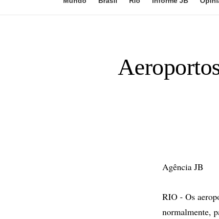
Mundo
Brasil
Rio
Informe JB
Opini
Aeroporto
Agência JB
RIO - Os aerop
normalmente, p