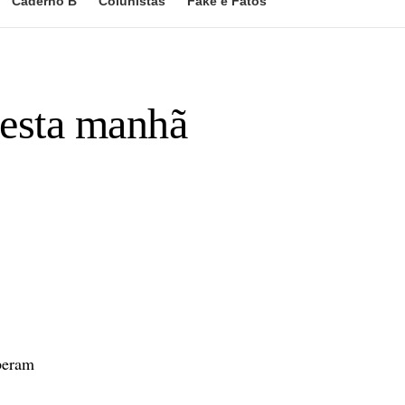
Caderno B
Colunistas
Fake e Fatos
esta manhã
peram