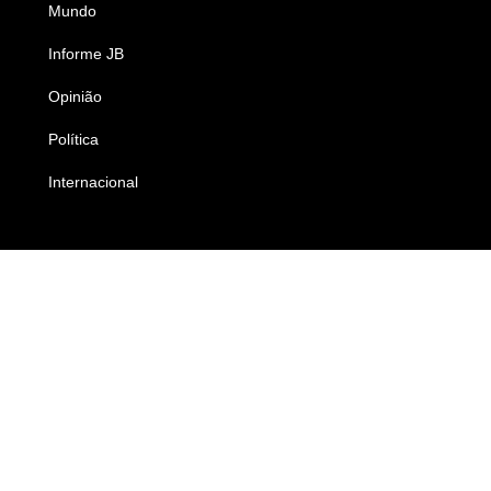
Mundo
Ciência e Tecnologia
Informe JB
Caderno B
Opinião
Colunistas
Política
Economia
Internacional
Empresas e Negócios